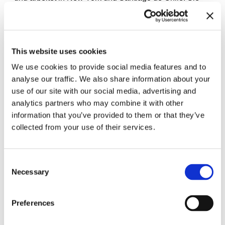
verbindet in ihrer künstlerischen Praxis Poesie,
Performance, Konzeptkunst und Textiltechniken als
Antwort auf drängende aktuelle Themen wie
Umweltzerstörung, Menschenrechte und kulturelle
Homogenisierung
. Vicuña hat mehrere
This website uses cookies
Auszeichnungen erhalten, darunter die Goldmedaille
„Icon Artist“ der Art Basel Awards (2025); den Roswitha
We use cookies to provide social media features and to
Haftmann-Preis, Zürich (2025); sowie den Goldenen
analyse our traffic. We also share information about your
Löwen für ihr Lebenswerk bei der Venice Biennale,
Venedig, Italien (2022).
use of our site with our social media, advertising and
analytics partners who may combine it with other
information that you’ve provided to them or that they’ve
collected from your use of their services.
Consent
Necessary
Selection
Preferences