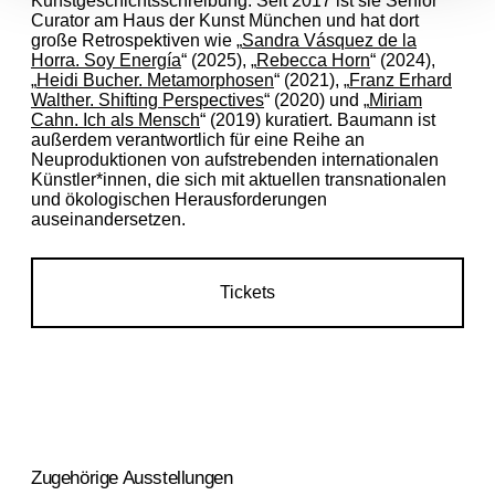
Kunstgeschichtsschreibung. Seit 2017 ist sie Senior
Curator am Haus der Kunst München und hat dort
große Retrospektiven wie
„
Sandra Vásquez de la
Horra. Soy Energía
“
(2025),
„
Rebecca Horn
“
(2024),
„
Heidi Bucher. Metamorphosen
“
(2021),
„
Franz Erhard
Walther. Shifting Perspectives
“
(2020) und
„
Miriam
Cahn. Ich als Mensch
“
(2019) kuratiert. Baumann ist
außerdem verantwortlich für eine Reihe an
Neuproduktionen von aufstrebenden internationalen
Künstler*innen, die sich mit aktuellen transnationalen
und ökologischen Herausforderungen
auseinandersetzen.
Tickets
Zugehörige Ausstellungen