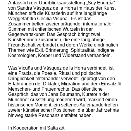
Anlässlich der Überblicksausstellung
„Soy Energía“
von Sandra Vásquez de la Horra im Haus der Kunst
München trifft die Künstlerin auf ihre langjährige
Weggefährtin Cecilia Vicuña.
Es ist das
Zusammentreffen zweier prägender internationaler
Stimmen mit chilenischen Wurzeln in der
Gegenwartskunst. Das Gespräch bringt zwei
Künstlerinnen zusammen, die eine langjährige
Freundschaft verbindet und deren Werke eindringlich
Themen wie Exil, Erinnerung, Spiritualität, indigene
Kosmologien, Körper und Widerstand verhandeln.
Was Vicuña und Vásquez de la Horra verbindet, ist
eine Praxis, die Poesie, Ritual und politische
Dringlichkeit miteinander verwebt - geprägt von den
Erfahrungen der Diktatur, Migration und dem Einsatz für
Menschen- und Frauenrechte. Das öffentliche
Gespräch, das von Jana Baumann, Kuratorin der
Münchner Ausstellung moderiert wird, markiert einen
historischen Moment, ein seltenes Aufeinandertreffen
zweier künstlerischer Positionen, die über Jahrzehnte
hinweg starke Resonanz entfaltet haben.
In Kooperation mit Salta art.