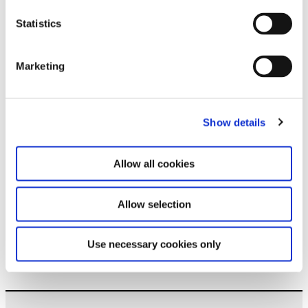
Statistics
Bleiben Sie auf dem Laufenden und erfahren
Sie mehr über aktuelle Veranstaltungen und
bevorstehende Ausstellungen. Wir freuen uns
Marketing
auf Ihren nächsten Besuch!
E-Mail-Adresse *
Show details
Abonnieren
Allow all cookies
Durch Ihre Anmeldung zum Newsletter stimmen
Allow selection
Sie der Datenschutzerklärung und der AGB zu,
speziell zum Erhalt von E-Mails.
Use necessary cookies only