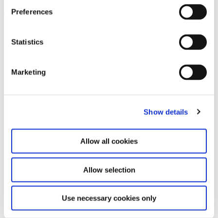
Preferences
Leave this field empty
Abonnieren Sie unseren Newsletter
Statistics
Marketing
Bleiben Sie auf dem Laufenden und erfahren
Sie mehr über aktuelle Veranstaltungen und
bevorstehende Ausstellungen. Wir freuen uns
auf Ihren nächsten Besuch!
Show details
E-Mail-Adresse *
Allow all cookies
Abonnieren
Allow selection
Durch Ihre Anmeldung zum Newsletter stimmen
Sie der Datenschutzerklärung und der AGB zu,
Use necessary cookies only
speziell zum Erhalt von E-Mails.