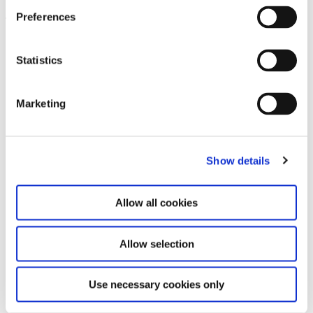
Preferences
Leave this field empty
Abonnieren Sie unseren Newsletter
Statistics
Marketing
Bleiben Sie auf dem Laufenden und erfahren
Sie mehr über aktuelle Veranstaltungen und
bevorstehende Ausstellungen. Wir freuen uns
auf Ihren nächsten Besuch!
Show details
E-Mail-Adresse *
Allow all cookies
Abonnieren
Allow selection
Durch Ihre Anmeldung zum Newsletter stimmen
Sie der Datenschutzerklärung und der AGB zu,
Use necessary cookies only
speziell zum Erhalt von E-Mails.