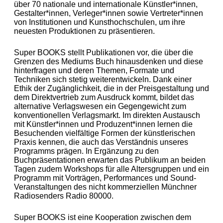
über 70 nationale und in­ter­nationale Künstler*innen,
Gestalter*innen, Verleger*innen sowie Vertreter*innen
von Institutionen und Kunsthochschulen, um ihre
neuesten Produktionen zu präsentieren.
Super BOOKS stellt Publikationen vor, die über die
Grenzen des Mediums Buch hinausdenken und diese
hinterfragen und deren Themen, Formate und
Techniken sich stetig weiterentwickeln. Dank einer
Ethik der Zugänglichkeit, die in der Preisgestaltung und
dem Direktvertrieb zum Ausdruck kommt, bildet das
alternative Verlagswesen ein Gegengewicht zum
konven­tio­nellen Verlagsmarkt. Im direkten Austausch
mit Künstler*in­nen und Produzent*innen lernen die
Besuchenden vielfältige Formen der künst­lerischen
Praxis kennen, die auch das Verständnis unseres
Programms prägen. In Ergänzung zu den
Buchpräsentationen erwarten das Publikum an bei­den
Tagen zudem Workshops für alle Altersgruppen und ein
Programm mit Vorträgen, Per­formances und Sound-
Veranstaltungen des nicht kommerziellen Mün­ch­ner
Radio­senders Radio 80000.
Super BOOKS ist eine Kooperation zwischen dem