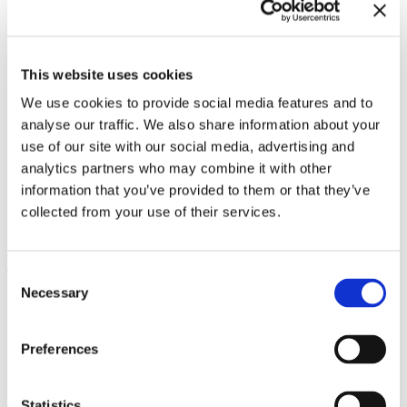
This website uses cookies
We use cookies to provide social media features and to
analyse our traffic. We also share information about your
use of our site with our social media, advertising and
analytics partners who may combine it with other
information that you’ve provided to them or that they’ve
Trace - Formations of
Likeness. Fotografie und Video
14.4.23 – 23.7.23
collected from your use of their services.
aus The Walther Collection
Consent
Leave this field empty
Necessary
Selection
Abonnieren Sie unseren Newsletter
Preferences
Bleiben Sie auf dem Laufenden und erfahren
Statistics