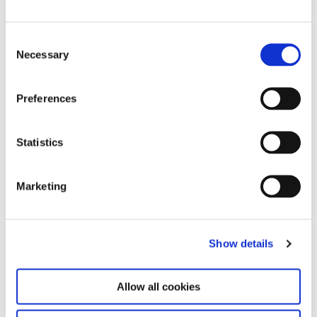
Consent
Necessary
Selection
Kooperationspartner*innen
Preferences
Statistics
DANCE Festival München
Marketing
Kulturkreis der Deutschen Wirtschaft
Show details
Allow all cookies
Public Possession