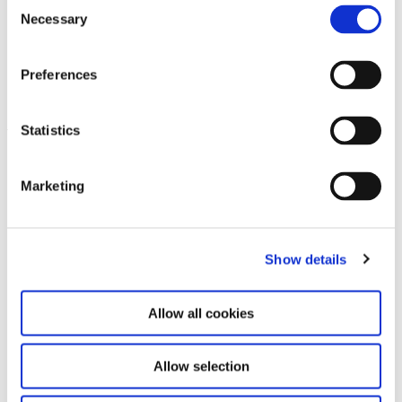
Consent
Kontakt für Ausstellungskataloge
Necessary
Selection
Für den Versand von Ausstellungskatalogen
kontaktieren Sie uns bitte unter
versand@hausderkunst.de
Preferences
Zugehörig
Statistics
Leave this field empty
Abonnieren Sie unseren Newsletter
Marketing
Bleiben Sie auf dem Laufenden und erfahren
Show details
Sie mehr über aktuelle Veranstaltungen und
bevorstehende Ausstellungen. Wir freuen uns
auf Ihren nächsten Besuch!
Allow all cookies
E-Mail-Adresse *
Allow selection
Abonnieren