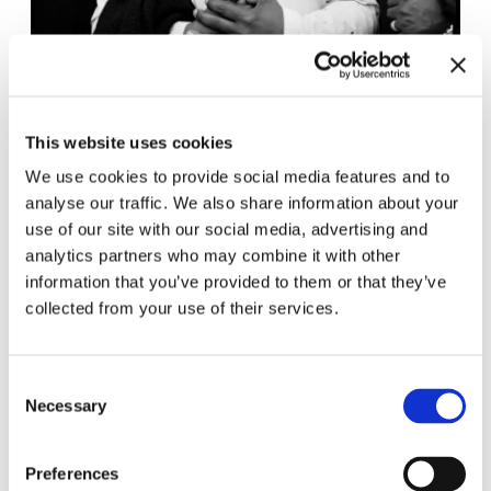
This website uses cookies
We use cookies to provide social media features and to
analyse our traffic. We also share information about your
Theaster Gates and The Black Monks, Foto: Oliver Abraham
use of our site with our social media, advertising and
analytics partners who may combine it with other
Theaster Gates ist auch ein großer Musikfan und spielt
information that you’ve provided to them or that they’ve
selbst in einer Band. In der Ausstellung ist eine große
collected from your use of their services.
Sammlung von Schallplatten zu entdecken. Gates
bekam sie von den Nachfahren von Jesse Owens,
jenem schwarzen Leichtathleten, der bei den
olympischen Spielen in Berlin 1936 vier Gold-
Consent
Medaillen gewann. Trotz dieser Erfolge litt Jesse
Necessary
Selection
Owens Zeit seines Lebens unter Benachteiligungen
aufgrund seiner Hautfarbe.
Preferences