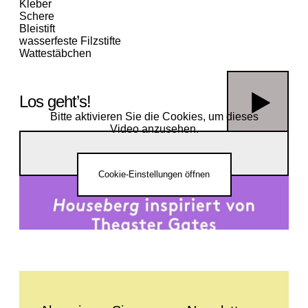
Kleber
Schere
Bleistift
wasserfeste Filzstifte
Wattestäbchen
Los geht’s!
Bitte aktivieren Sie die Cookies, um dieses
Video anzusehen.
Housebergs von Theaster Gates – Ein Workshop-Tutorial für zu
Hause(XV_pHl8RvOU)
Cookie-Einstellungen öffnen
Anne Leopold
leitet das Atelier im Haus der Kunst.
Leave this field empty