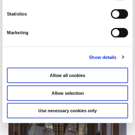
Theaster Gates bewundert Jesse Owens nicht nur als
einen berühmten Sportler, sondern auch sein Wissen
über unterschiedliche Musikrichtungen. Um seine
Statistics
Familie ernähren zu können, arbeitete der erfolgreiche
Athlet auch als DJ.
Marketing
An eine Diskothek erinnern in der Ausstellung die mit
Spiegeln besetzten funkelnden Gebilde. Gates nennt
sie “Houseberge”. “House” ist ein elektronischer
Musikstil aus Chicago. Für Theaster Gates ist Musik
Show details
eine Welt, in der man sich frei ausleben kann und in
der Hautfarbe oder Herkunft keine Rolle spielen.
Allow all cookies
Allow selection
Use necessary cookies only