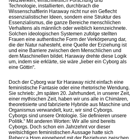
Netzwerken, einschließlich Forschung und
Technologie, installierten, durchbrach die
Wissenschaftlerin Haraway nicht nur ein Geflecht
essenzialistischer Ideen, sondern eine Struktur des
Essenzialismus, die ganze Bereiche menschlichen
Verhaltens als männlich oder weiblich kennzeichnete.
Solchen ideologischen Systemen zufolge stellten
Frauen eine authentische Form der Verkörperung dar,
die der Natur nahesteht, eine Quelle der Erziehung ist
und eine Barriere zwischen dem Menschlichen und
dem Maschinellen bildet. Haraway drehte diese Logik
um, indem sie erklärte, sie wäre „lieber ein Cyborg als
eine Göttin“.
Doch der Cyborg war für Haraway nicht einfach eine
feministische Fantasie oder eine rhetorische Wendung.
Sie schrieb: „Im späten 20. Jahrhundert, in unserer Zeit,
einer mythischen Zeit, haben wir uns alle in Chimären,
theoretisierte und fabrizierte Hybride aus Maschine und
Organismus verwandelt, kurz, wir sind Cyborgs.
Cyborgs sind unsere Ontologie. Sie definieren unsere
Politik.“ Mit anderen Worten: Wir alle sind bereits
Cyborgs. Doch schon ein Jahrzehnt vor dieser
weitsichtigen feministischen Aussage hatte sich
Rebecca Horn eingehend mit der Beziehung zwischen