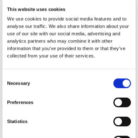
This website uses cookies
We use cookies to provide social media features and to
analyse our traffic. We also share information about your
use of our site with our social media, advertising and
Sandra Vásquez de la Horra.
analytics partners who may combine it with other
14.11.25 – 17.5.26
Soy Energía
information that you’ve provided to them or that they’ve
collected from your use of their services.
Leave this field empty
Abonnieren Sie unseren Newsletter
Consent
Necessary
Selection
Bleiben Sie auf dem Laufenden und erfahren
Preferences
Sie mehr über aktuelle Veranstaltungen und
bevorstehende Ausstellungen. Wir freuen uns
auf Ihren nächsten Besuch!
Statistics
E-Mail-Adresse *