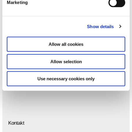
Marketing
Abonnieren
Show details
Durch Ihre Anmeldung zum Newsletter stimmen
Sie der Datenschutzerklärung und der AGB zu,
speziell zum Erhalt von E-Mails.
Allow all cookies
Allow selection
Use necessary cookies only
Kontakt