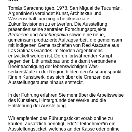
Tomás Saraceno (geb. 1973, San Miguel de Tucumán,
Argentinien) verbindet Kunst, Archi­tektur und
Wissenschaft, um mögliche ökosoziale
Zukunftsvisionen zu entwerfen.
Die Aus­stellung
präsentiert seine zentralen Forschungsprojekte
Aerocene
und
Arach­no­philia
sowie eine neue,
gemeinsam produzierte Auftragsarbeit, die gemeinsam
mit Indigenen Ge­mein­schaften von Red Atacama aus
Las Salinas Grandes im Norden Argentiniens
entwickelt worden ist. Deren fortwährender Kampf
gegen den Lithiumabbau und die damit verbundene
Beein­träch­tigung der lebenswichtigen Was­
serkreisläufe in der Region bilden den Aus­gangs­punkt
für ein Kunstwerk, das sich über die Grenzen des
Ausstellungsraums hinaus er­streckt.
In der Führung erfahren Sie mehr über die Arbeitsweise
des Künstlers, Hintergründe der Werke und die
Entstehung der Ausstellung.
Wir empfehlen das Führungsticket vorab online zu
kaufen. Zusätzlich benötigt jede*r Teilnehmer*in ein
Ausstellungsticket, welches an der Kasse oder online