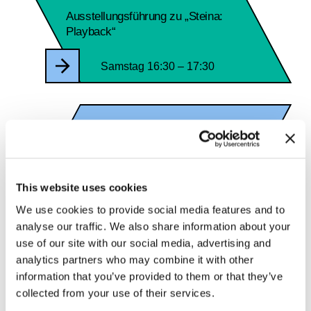
Ausstellungsführung zu „Steina:
Playback“
Samstag 16:30 – 17:30
10.9.26
Ausstellungsführung zu „Steina:
Playback“
This website uses cookies
Donnerstag 18:30 – 19:30
We use cookies to provide social media features and to
analyse our traffic. We also share information about your
use of our site with our social media, advertising and
analytics partners who may combine it with other
19.9.26
information that you’ve provided to them or that they’ve
Ausstellungsführung zu „Steina:
collected from your use of their services.
Playback“