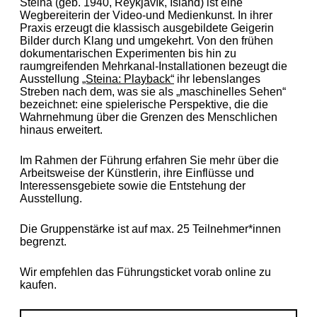
Steina (geb. 1940, Reykjavík, Island) ist eine
Wegbereiterin der Video-und Medienkunst. In ihrer
Praxis erzeugt die klassisch ausgebildete Geigerin
Bilder durch Klang und umgekehrt. Von den frühen
dokumen­ta­rischen Experimenten bis hin zu
raumgreifenden Mehr­ka­nal-Installationen bezeugt die
Ausstellung
„Steina: Playback“
ihr lebenslanges
Streben nach dem, was sie als „maschinelles Seh­en“
bezeichnet: eine spielerische Perspektive, die die
Wahr­nehmung über die Grenzen des Menschlichen
hinaus er­wei­tert.
Im Rahmen der Führung erfahren Sie mehr über die
Arbeitsweise der Künstlerin, ihre Einflüsse und
Interessensgebiete sowie die Entstehung der
Ausstellung.
Die Gruppenstärke ist auf max. 25 Teilnehmer*innen
begrenzt.
Wir empfehlen das Führungsticket vorab online zu
kaufen.