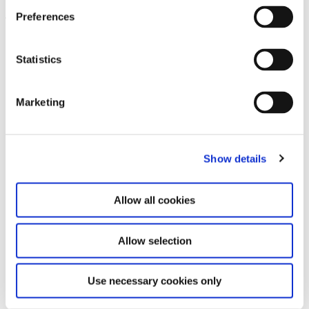
Preferences
Leave this field empty
Abonnieren Sie unseren Newsletter
Statistics
Marketing
Bleiben Sie auf dem Laufenden und erfahren
Sie mehr über aktuelle Veranstaltungen und
bevorstehende Ausstellungen. Wir freuen uns
auf Ihren nächsten Besuch!
Show details
E-Mail-Adresse *
Allow all cookies
Abonnieren
Allow selection
Durch Ihre Anmeldung zum Newsletter stimmen
Sie der Datenschutzerklärung und der AGB zu,
Use necessary cookies only
speziell zum Erhalt von E-Mails.