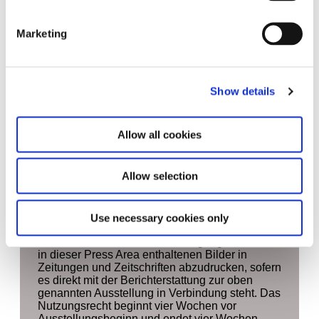
Marketing
Kontakt
Stiftung Haus der Kunst München,
gemeinnützige Betriebsgesellschaft mbh
Show details
Prinzregentenstrasse 1
80538 München
Allow all cookies
Presse
Leonie Elena Friedmann
+49 89 21127 150
Allow selection
+49 89 21127 157 (Fax)
presse@hausderkunst.de
Use necessary cookies only
Hiermit wird Ihnen die Genehmigung erteilt, die
in dieser Press Area enthaltenen Bilder in
Zeitungen und Zeitschriften abzudrucken, sofern
es direkt mit der Berichterstattung zur oben
genannten Ausstellung in Verbindung steht. Das
Nutzungsrecht beginnt vier Wochen vor
Ausstellungsbeginn und endet vier Wochen