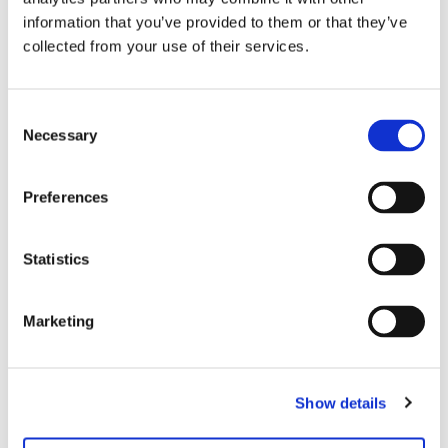
Presse & Medien
information that you’ve provided to them or that they’ve
collected from your use of their services.
Anmeldung zum Presseverteiler
Consent
Necessary
Selection
Kontakt
Preferences
Stiftung Haus der Kunst München,
gemeinnützige Betriebsgesellschaft mbh
Prinzregentenstrasse 1
80538 München
Statistics
Presse
Leonie Elena Friedmann
Marketing
+49 89 21127 150
+49 89 21127 157 (Fax)
presse@hausderkunst.de
Show details
Hiermit wird Ihnen die Genehmigung erteilt, die